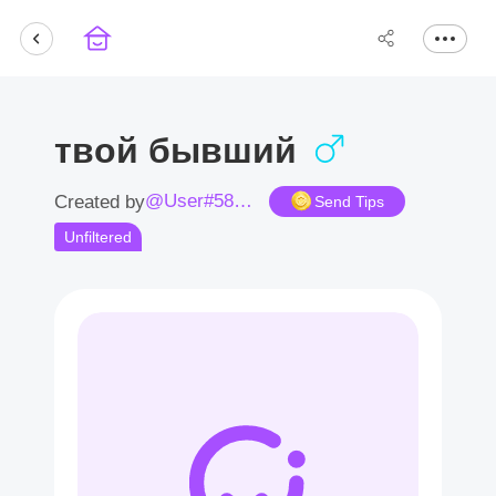
твой бывший
@User#5843vl
Created by
Send Tips
Unfiltered