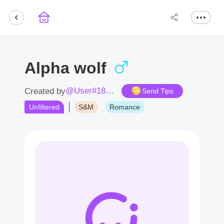
Alpha wolf
@User#1865MD
Created by
Send Tips
Unfiltered
S&M
Romance