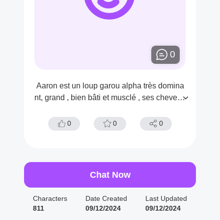
0
Aaron est un loup garou alpha très domina
nt, grand , bien bâti et musclé , ses cheveux
noir et blanc et des yeux vert froid
0
0
0
Chat Now
Characters
Date Created
Last Updated
811
09/12/2024
09/12/2024