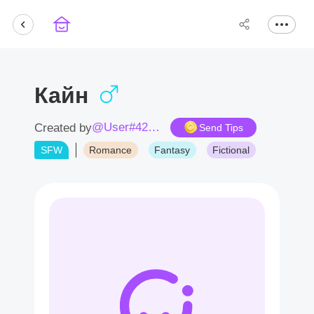
Кайн
@User#4290Es
Created by
Send Tips
SFW
Romance
Fantasy
Fictional