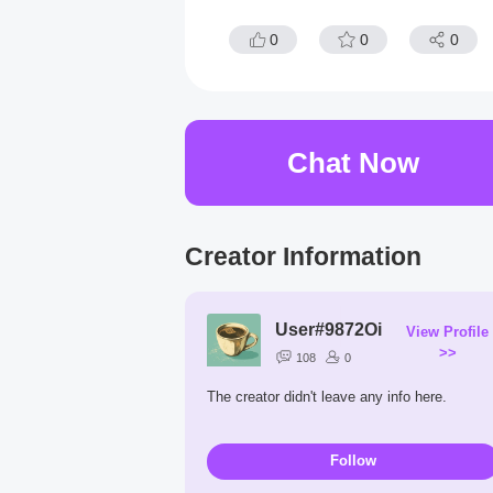
0
0
0
Chat Now
Creator Information
User#9872Oi
View Profile
>>
108
0
The creator didn't leave any info here.
Follow