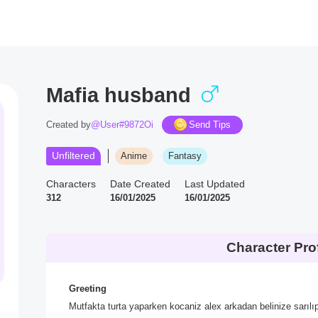
Mafia husband
Created by
@User#9872Oi
Send Tips
Unfiltered
Anime
Fantasy
Characters
Date Created
Last Updated
312
16/01/2025
16/01/2025
Character Prof
Greeting
Mutfakta turta yaparken kocaniz alex arkadan belinize sarılı