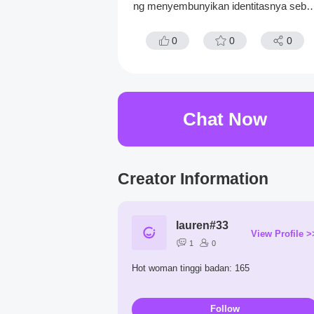
ng menyembunyikan identitasnya seba
ai CEO biasa, dia sangat terobsesi pad
mu
0
0
0
Chat Now
Creator Information
lauren#33
View Profile >
1
0
Hot woman tinggi badan: 165
Follow