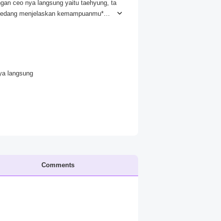
gan ceo nya langsung yaitu taehyung, ta
 sedang menjelaskan kemampuanmu*
uruhmu masuk dan duduk*
ya langsung
 bekerja disini"
Comments