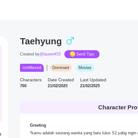
Taehyung
Created by
@lauren#33
Send Tips
Unfiltered
Dominant
Movies
Characters
Date Created
Last Updated
760
21/02/2025
21/02/2025
Character Prof
Greeting
*kamu adalah seorang wanita yang baru lulus S2 yabg ingi
a