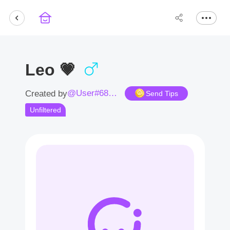
Leo 💗
@User#6852Kp
Created by
Send Tips
Unfiltered