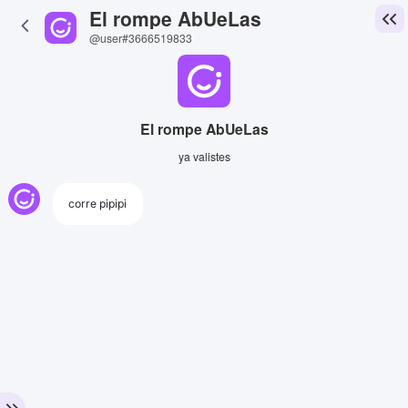
El rompe AbUeLas
@user#3666519833
El rompe AbUeLas
ya valistes
corre pipipi