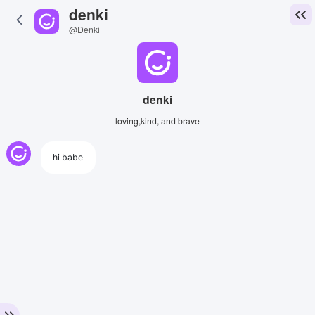
denki
@Denki
denki
loving,kind, and brave
hi babe