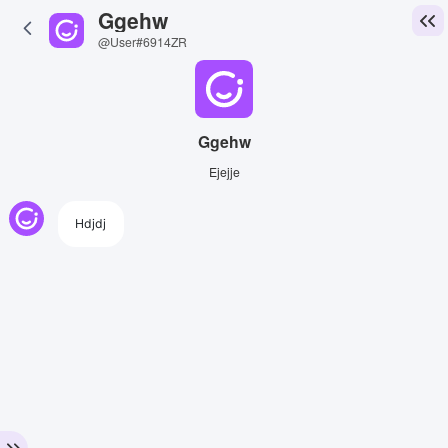
Ggehw
@User#6914ZR
Ggehw
Ejejje
Hdjdj