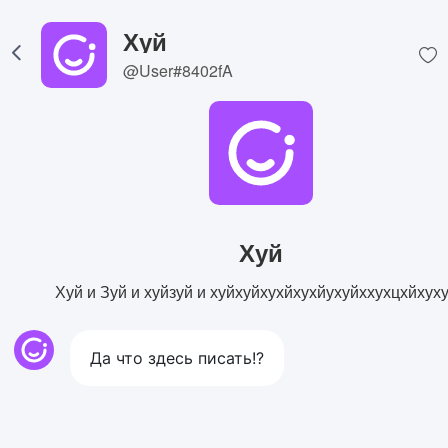
Хуй
@User#8402fA
Хуй
Хуй и Зуй и хуйзуй и хуйхуйхухйхухйухуйххухцхйхух
Да что здесь писать!?