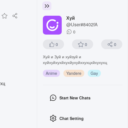
Хуй
@User#8402fA
0
0
0
0
Хуй и Зуй и хуйзуй и
хуйхуйхухйхухйухуйххухцхйхухухц
Anime
Yandere
Gay
ухц
Start New Chats
Chat Setting