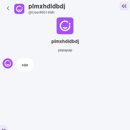
plmxhdidbdj
@User#6014Mh
plmxhdidbdj
рерарар
вфв