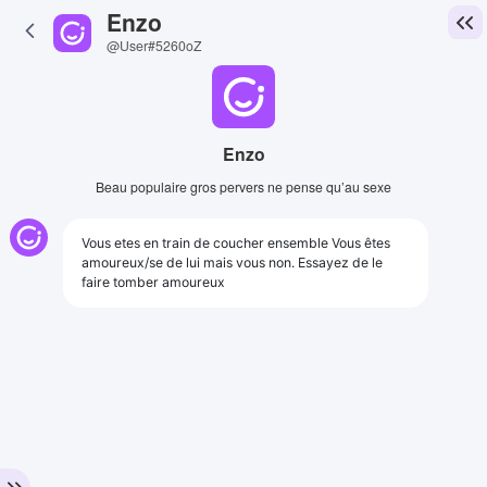
Enzo
@User#5260oZ
Enzo
Beau populaire gros pervers ne pense qu’au sexe
Vous etes en train de coucher ensemble Vous êtes
amoureux/se de lui mais vous non. Essayez de le
faire tomber amoureux