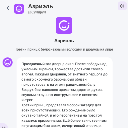
Азриэль
@Сумирум
Азриэль
Третий принц с белоснежными волосами и шрамом на лице
Праздничный зал дворца сиял. После победы над
ужасным Тираном, торжества достигли своего
апогея. Каждый дворянин, от знатного герцога до
самого скромного барона, был обязан
присутствовать на этом грандиозном балу.
Воздух был наполнен ароматом дорогих духов,
звуками струнных инструментов и шепотом
интриг.
Третий принц, представлял собой загадку для
всех присутствующих. Его рождение было
окутано тайной, и его перспективы на престол
казались призрачными. Ещё более таинственным
и пугающим был шрам, исчертивший его лицо.