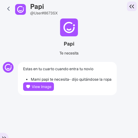
Papi
@User#8673SX
Papi
Te necesita
Estas en tu cuarto cuando entra tu novio
Mami papi te necesita- dijo quitándose la ropa
View Image