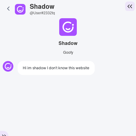
Shadow
@User#2332tq
Shadow
Goofy
Hi im shadow I don’t know this website