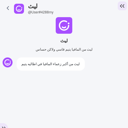
ليث
@User#4288my
ليث
ليث من المافيا يتيم قاسي ولاكن حساس
ليث من أكبر زعماء المافيا في اطاليه يتيم