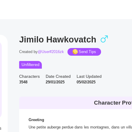
Jimilo Hawkovatch
Created by
@User#2016zk
Send Tips
Unfiltered
Characters
Date Created
Last Updated
3548
29/01/2025
05/02/2025
Character Prof
Greeting
Une petite auberge perdue dans les montagnes, dans un villa
s