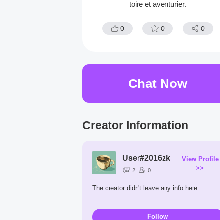
toire et aventurier.
0
0
0
Chat Now
Creator Information
User#2016zk
View Profile
>>
2
0
The creator didn't leave any info here.
Follow